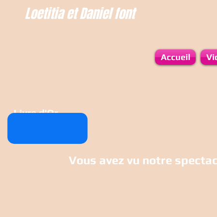
Loetitia et Daniel font
...
leur
Accueil
Vi
Livre d'Or
Vous avez vu notre spectac